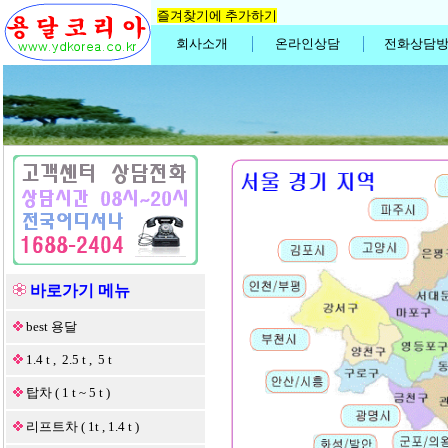
즐겨찾기에 추가하기
회사소개
온라인상담
전화상담
바로가기 메뉴
best 용달
1.4 t , 2.5 t , 5 t
탑차 ( 1 t ~ 5 t )
리프트차 ( 1t , 1.4 t )