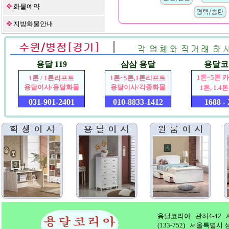
화물예약
지방화물안내
용달 119
삼삼 용달
용달코
1톤~5톤 카
1톤 / 1톤리프트
1톤~5톤,1톤리프트
용달이사/용달화물
용달이사/각종화물
1톤, 1.
031-901-2401
010-8833-1412
1688 -
용달코리아 관허4-42 사업
(133-752) 서울특별시 